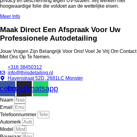
privacy en bescherming tegen UV-stralen. Wij werken met
hoogwaardige folie die voldoet aan de wettelijke eisen.
Meer Info
Maak Direct Een Afspraak Voor Uw
Professionele Autodetailing
Jouw Vragen Zijn Belangrijk Voor Ons! Voel Je Vrij Om Contact
Met Ons Op Te Nemen.
+316 38450312
info@thijsdetailing.nl
Havenstraat 52D, 2681LC Monster
cebook
Instagram
Whatsapp
Naam
Email
Telefoonnummer
Automerk
Model
Bouwjaar